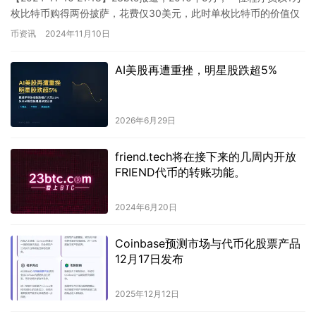
枚比特币购得两份披萨，花费仅30美元，此时单枚比特币的价值仅
为0.003美元。如今，比特币已成功…
币资讯
2024年11月10日
AI美股再遭重挫，明星股跌超5%
2026年6月29日
friend.tech将在接下来的几周内开放
FRIEND代币的转账功能。
2024年6月20日
Coinbase预测市场与代币化股票产品
12月17日发布
2025年12月12日