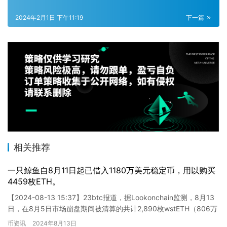
2024年2月1日 下午11:19
下一篇
相关推荐
一只鲸鱼自8月11日起已借入1180万美元稳定币，用以购买
4459枚ETH。
【2024-08-13 15:37】23btc报道，据Lookonchain监测，8月13
日，在8月5日市场崩盘期间被清算的共计2,890枚wstETH（806万
美元）后，该鲸鱼再…
币资讯
2024年8月13日