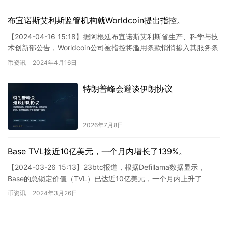
布宜诺斯艾利斯监管机构就Worldcoin提出指控。
【2024-04-16 15:18】据阿根廷布宜诺斯艾利斯省生产、科学与技
术创新部公告，Worldcoin公司被指控将滥用条款悄悄掺入其服务条
款，或将面临高达10亿阿根廷比索（约1…
币资讯
2024年4月16日
特朗普峰会避谈伊朗协议
2026年7月8日
Base TVL接近10亿美元，一个月内增长了139%。
【2024-03-26 15:13】23btc报道，根据Defillama数据显示，
Base的总锁定价值（TVL）已达近10亿美元，一个月内上升了
139%。值得一提的是，去中心化交…
币资讯
2024年3月26日