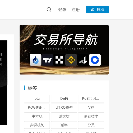
登录
注册
投稿
标签
btc
DeFi
PoS共识机制
PoW共识机制
UTXO模型
V神
中本聪
以太坊
侧链技术
共识机制
减半
分叉