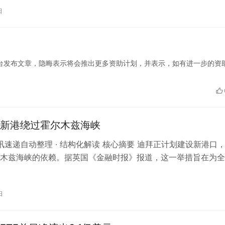
日
oin 在 X 平台发布文章，隐晦表示将会推出更多资助计划，并表示，如有进一步的资
新港绕过霍尔木兹海峡
 资讯速递自动整理 · 结构化解读 核心摘要 迪拜正计划建设新港口
木兹海峡的依赖。据英国《金融时报》报道，这一举措旨在为全
安全的替代路线，减少因…
日