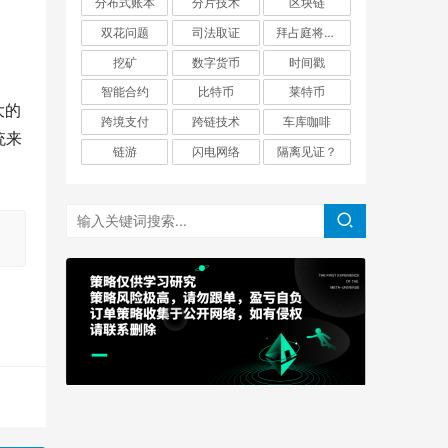
分布式账本
分片技术
区块链
双花问题
司法取证
拜占庭将军问题
挖矿
数字货币
时间戳
智能合约
比特币
莱特币
大的
跨境支付
跨链技术
车库咖啡
统来
链游
闪电网络
隔离见证？