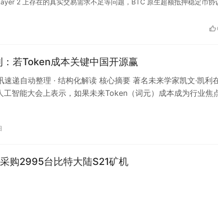
BTC Layer 2 上存在的真实交易需求不足等问题，BTC 原生超额抵押稳定币协
利：若Token成本关键中国开源赢
资讯速递自动整理 · 结构化解读 核心摘要 著名未来学家凯文·凯利
界人工智能大会上表示，如果未来Token（词元）成本成为行业焦
源模型将获得显…
日
采购2995台比特大陆S21矿机