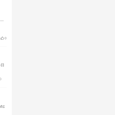
失了
0
单日
0
tc