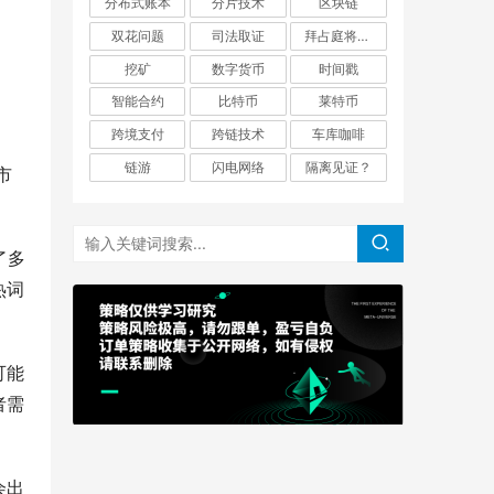
分布式账本
分片技术
区块链
双花问题
司法取证
拜占庭将军问题
挖矿
数字货币
时间戳
智能合约
比特币
莱特币
跨境支付
跨链技术
车库咖啡
链游
闪电网络
隔离见证？
市
了多
热词
可能
者需
会出