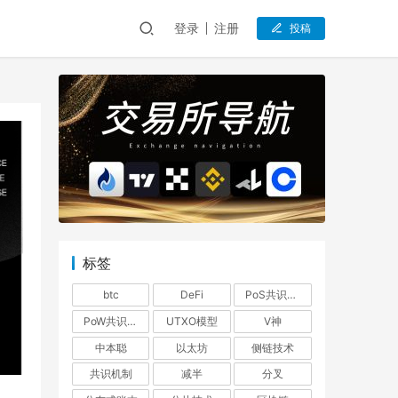
登录
注册
投稿
标签
btc
DeFi
PoS共识机制
PoW共识机制
UTXO模型
V神
中本聪
以太坊
侧链技术
共识机制
减半
分叉