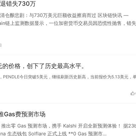
退错失730万
清仓酿悲剧：与730万美元巨额收益擦肩而过 区块链快讯 —
nchain链上监测数据显示，一位加密货币交易员因恐慌性抛售，错
万美元的潜在收益。 交…
日
美元的价格，创下了历史最高水平。
数据显示，PENDLE今日突破5美元，继续刷新历史新高，当前报价为5.13美元，
are推Gas费预测市场
lare 推出零 Gas 预测市场，携手 Kalshi 开启全新预测体验！ 据23b
na 生态钱包 Solflare 正式上线 **0 Gas 预测市…