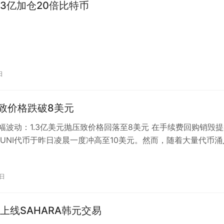
3亿加仓20倍比特币
日
压致价格跌破8美元
大幅波动：1.3亿美元抛压致价格回落至8美元 在手续费回购销毁
UNI代币于昨日凌晨一度冲高至10美元。然而，随着大量代币涌
格迅速回落。 关键数据…
2日
mb上线SAHARA韩元交易