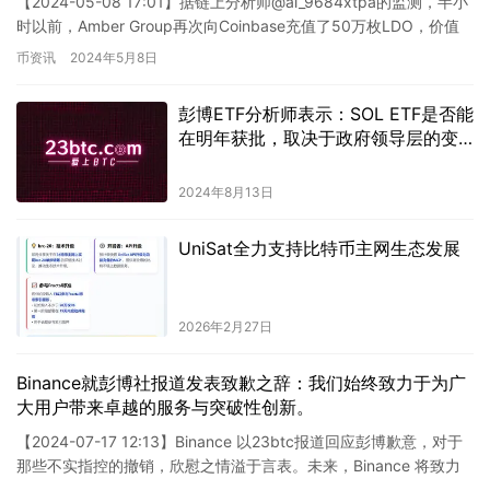
【2024-05-08 17:01】据链上分析师@ai_9684xtpa的监测，半小
时以前，Amber Group再次向Coinbase充值了50万枚LDO，价值
98万美元。目前，…
币资讯
2024年5月8日
彭博ETF分析师表示：SOL ETF是否能
在明年获批，取决于政府领导层的变
动。
2024年8月13日
UniSat全力支持比特币主网生态发展
2026年2月27日
Binance就彭博社报道发表致歉之辞：我们始终致力于为广
大用户带来卓越的服务与突破性创新。
【2024-07-17 12:13】Binance 以23btc报道回应彭博歉意，对于
那些不实指控的撤销，欣慰之情溢于言表。未来，Binance 将致力
于持之以恒地提供卓越服务与创…