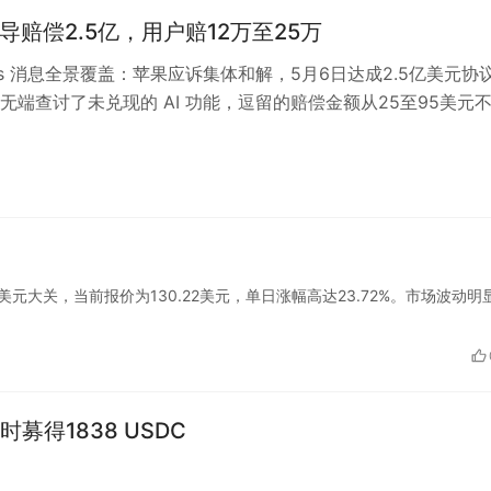
误导赔偿2.5亿，用户赔12万至25万
eats 消息全景覆盖：苹果应诉集体和解，5月6日达成2.5亿美元协
无端查讨了未兑现的 AI 功能，逗留的赔偿金额从25至95美元
斗争中的马雷…
突破130美元大关，当前报价为130.22美元，单日涨幅高达23.72%。市场波动明
募得1838 USDC