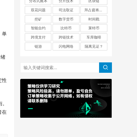
分布式账本
分片技术
区块链
双花问题
司法取证
拜占庭将军问题
挖矿
数字货币
时间戳
智能合约
比特币
莱特币
，单
跨境支付
跨链技术
车库咖啡
链游
闪电网络
隔离见证？
情绪
定性
与。
者在