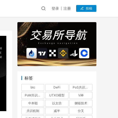
登录
注册
投稿
标签
btc
DeFi
PoS共识机制
PoW共识机制
UTXO模型
V神
中本聪
以太坊
侧链技术
共识机制
减半
分叉