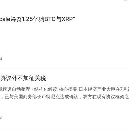
scale筹资1.25亿购BTC与XRP”
日
协议外不加征关税
资讯速递自动整理 · 结构化解读 核心摘要 日本经济产业大臣在7月
，已与美国商务部长卢特尼克达成确认，双方在现有协议框架之
外关税。这一表态为日…
日