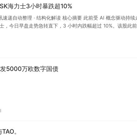
股SK海力士3小时暴跌超10%
资讯速递自动整理 · 结构化解读 核心摘要 此前受 AI 概念驱动持
海力士，今日早盘走势急转直下，3 小时内跌幅超过 10%。该股此
算…
发5000万欧数字国债
日
TAO。