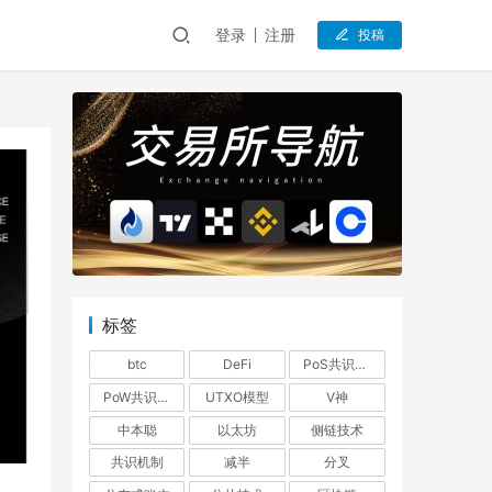
登录
注册
投稿
标签
btc
DeFi
PoS共识机制
PoW共识机制
UTXO模型
V神
中本聪
以太坊
侧链技术
共识机制
减半
分叉