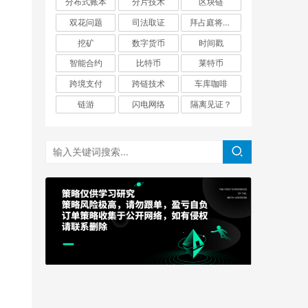
分布式账本
分片技术
区块链
双花问题
司法取证
拜占庭将军问题
挖矿
数字货币
时间戳
智能合约
比特币
莱特币
跨境支付
跨链技术
车库咖啡
链游
闪电网络
隔离见证？