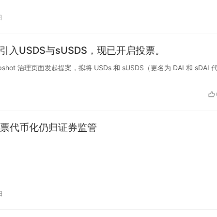
日
中引入USDS与sUSDS，现已开启投票。
napshot 治理页面发起提案，拟将 USDs 和 sUSDS（更名为 DAI 和 sDAI 
股票代币化仍归证券监管
日