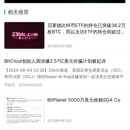
相关推荐
贝莱德比特币ETF的持仓已突破36.2万
枚BTC，而以太坊ETF的持仓则超过
37.3万枚ETH。
2024年9月26日
BitClout创始人因涉嫌2.57亿美元诈骗计划被起诉
【2024-08-04 02:28】23btc报道，美国证券交易委员会（SEC）
和司法部（DOJ）指控Nader Al-Naji涉嫌策划一起涉及社交媒体平
台BitClout及其原生…
币资讯
2024年8月4日
BitPlanet 5000万美元收购SGA Co
2025年9月12日