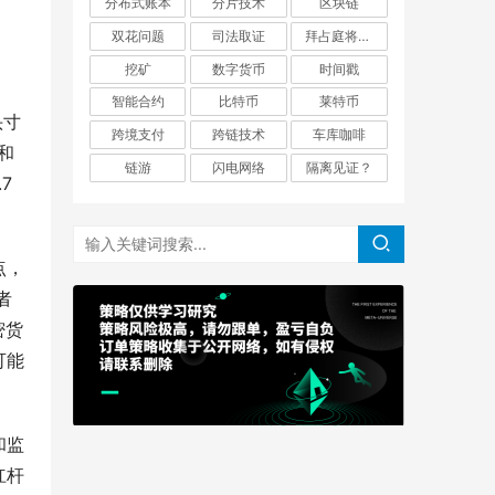
分布式账本
分片技术
区块链
双花问题
司法取证
拜占庭将军问题
挖矿
数字货币
时间戳
智能合约
比特币
莱特币
头寸
跨境支付
跨链技术
车库咖啡
和
链游
闪电网络
隔离见证？
7
点，
者
密货
可能
和监
杠杆