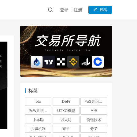
登录
注册
投稿
标签
btc
DeFi
PoS共识机制
PoW共识机制
UTXO模型
V神
中本聪
以太坊
侧链技术
共识机制
减半
分叉