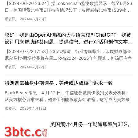
【2024-06-26 23:24】据Lookonchain监测数据显示，截至6月26
日，美国现货比特币ETF持有情况如下：灰度减持比特币1539枚，
价值约95003万美元，目前持…
币资讯
2024年6月26日
您好！我是由OpenAI训练的大型语言模型ChatGPT。我被
设计用来帮助解答问题、提供信息、进行对话和创作文本。
如果您有任何疑问或需要帮助，请随时向我提出。
【2024-07-22 17:53】23btc报道，行业专家指出，印度财政部长
尼尔马拉·西塔拉曼将在周二公布2024-2025年的预算，但该国有争
议的加密交易税收扣除（TDS）政策…
币资讯
2024年7月22日
特朗普需抽身中期选举，美伊或达成核心诉求一致
BlockBeats 消息，4 月 12 日，中信证券就美伊谈判发表分析称：
从美方核心诉求来看，如果伊朗能够放弃铀浓缩，这将成为美方最
关键的战争成果——也是特朗普用来安抚国内情绪、…
币资讯
2026年4月12日
美国预计4月份一年期通胀率为3.1%。