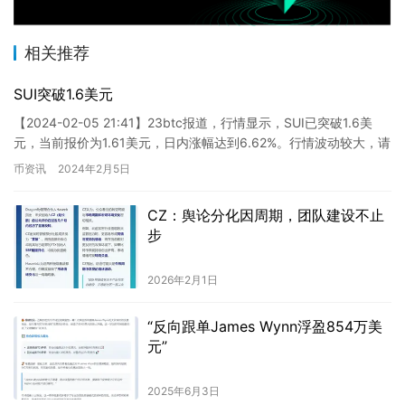
相关推荐
SUI突破1.6美元
【2024-02-05 21:41】23btc报道，行情显示，SUI已突破1.6美
元，当前报价为1.61美元，日内涨幅达到6.62%。行情波动较大，请
注意风险控制。
币资讯
2024年2月5日
CZ：舆论分化因周期，团队建设不止
步
2026年2月1日
“反向跟单James Wynn浮盈854万美
元”
2025年6月3日