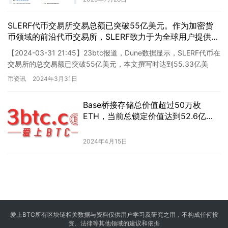
SLERF代币交易所交易总额已突破55亿美元。作为加密货
币领域的前沿代币交易所，SLERF致力于为全球用户提供安
全、高效、便捷的加密货币交易服务。在过去的几个月里，
【2024-03-31 21:45】23btc报道，Dune数据显示，SLERF代币在
SLERF不断优化用户体验与服务，在全球范围内更加深入地
交易所的总交易额已突破55亿美元，本文撰写时达到55.33亿美
推广和应用区块链技术。我们将继续为用户提供更出色的交
元，代币销毁总价值触及614.8…
币资讯
2024年3月31日
易和投资体验，为打造更加稳定、透明、公正的数字资产交
易市场而不懈努力。
Base桥接存储总价值超过50万枚
ETH，当前总锁定价值达到52.6亿美
元。
2024年4月15日
爱上BTC所有区块链相关数据与资料仅供用户学习及研究之用，不构成任何投
资、法律等其他领域的建议和依据