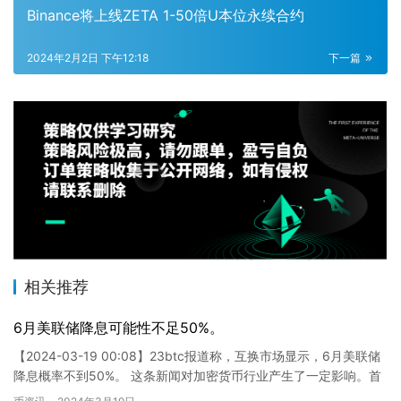
Binance将上线ZETA 1-50倍U本位永续合约
2024年2月2日 下午12:18
下一篇
相关推荐
6月美联储降息可能性不足50%。
【2024-03-19 00:08】23btc报道称，互换市场显示，6月美联储
降息概率不到50%。 这条新闻对加密货币行业产生了一定影响。首
先，市场对美联储降息预期的下调可能导致传…