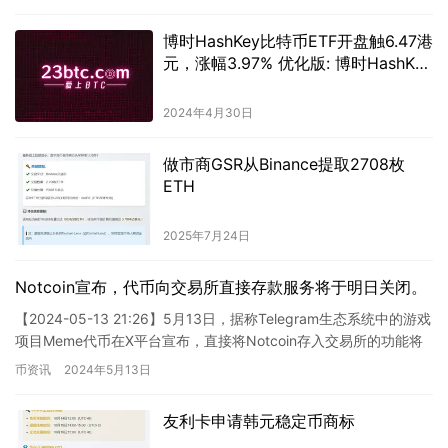
博时HashKey比特币ETF开盘触6.47港
元，涨幅3.97% 优化版: 博时HashKey
比特币交易所买卖基金(ETF)开盘于
6.47港元,较前收市价上涨3.97%。
2024年4月30日
做市商GSR从Binance提取2708枚
ETH
2025年7月24日
Notcoin宣布，代币向交易所直接存款服务将于明日关闭。
【2024-05-13 21:26】5月13日，据称Telegram生态系统中的游戏
项目Meme代币在X平台宣布，直接将Notcoin存入交易所的功能将
于明天（5月14日）关闭，下…
币资讯
2024年5月13日
友利卡申请韩元稳定币商标