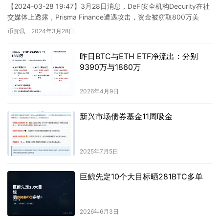
【2024-03-28 19:47】3月28日消息，DeFi安全机构Decurity在社
交媒体上透露，Prisma Finance遭遇攻击，资金被窃取800万美
元。 这则消息再次引…
币资讯
2024年3月28日
昨日BTC与ETH ETF净流出：分别
9390万与1860万
2026年4月9日
新兴市场债券基金11周吸金
2025年7月5日
巨鲸先定10个大目标晒281BTC多单
2026年6月3日