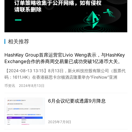
相关推荐
HashKey Group首席运营官Livio Weng表示，与HashKey
Exchange合作的券商周交易量已成功突破1亿港币大关。
【2024-08-13 13:15】8月13日，新火科技控股有限公司（股票代
码：1611.HK）在香港丽思卡尔顿酒店隆重举办“FireNow”亚洲
Web3.0机构峰会。HashKe…
币资讯
2024年8月13日
6月会议纪要或透露9月降息
2025年7月9日