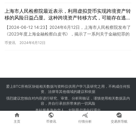
上海市人民检察院最近表示，利用虚拟货币实现跨境资产转
移的风险日益凸显。这种跨境资产转移方式，可能存在逃
税、洗钱、非法传销等多种风险，需要引起相关部门的高度
【2024-06-12 14:23】2024年6月12日，上海市人民检察院发布了
重视。该院呼吁人们要理性看待虚拟货币，并积极加强监管
《2023年度上海金融检察白皮书》，揭示了一系列关于金融犯罪的
和控制。
数据和趋势。数据显示，2023年上海金…
币资讯
2024年6月12日
爱上BTC所有区块链相关数据与资料仅供用户学习及研究之用，不构成任何投
资、法律等其他领域的建议和依据
强烈建议您独自对内容进行研究、审查、分析和验证，谨慎使用相关数据及内
容，并自行承担所带来的一切风险
本站服务海外华人，大陆用户请自行退出




Copyright © 2024 爱上BTC 版权所有 Powered by
23btc.com
主页
币资讯
行情分析
交易所导航