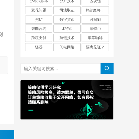
分布式账本
分片技术
区块链
双花问题
司法取证
拜占庭将军问题
挖矿
数字货币
时间戳
智能合约
比特币
莱特币
到
跨境支付
跨链技术
车库咖啡
链游
闪电网络
隔离见证？