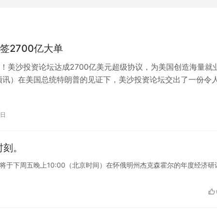
签2700亿大单
！美沙投资论坛达成2700亿美元超级协议，为美国创造海量就
顿讯）在美国总统特朗普的见证下，美沙投资论坛交出了一份令
——双方企业签署了总价值高达…
0日
时刻。
主席鲍威尔将于下周五晚上10:00（北京时间）在怀俄明州杰克森霍尔的年度经济研