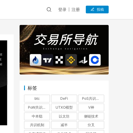
登录
注册
投稿
标签
btc
DeFi
PoS共识机制
PoW共识机制
UTXO模型
V神
中本聪
以太坊
侧链技术
共识机制
减半
分叉