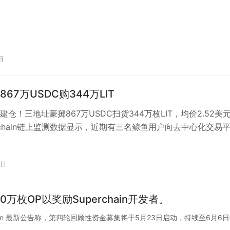
日
67万USDC购344万LIT
仓！三地址豪掷867万USDC扫货344万枚LIT，均价2.52美
onchain链上监测数据显示，近期有三名鲸鱼用户向去中心化交易
累计存…
1日
0万枚OP以奖励Superchain开发者。
timism 最新公告称，第四轮回顾性资金募集将于5月23日启动，持续至6月6