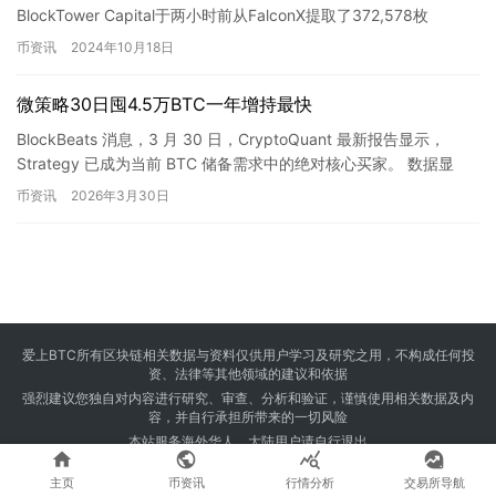
BlockTower Capital于两小时前从FalconX提取了372,578枚
EIGEN…
币资讯
2024年10月18日
微策略30日囤4.5万BTC一年增持最快
BlockBeats 消息，3 月 30 日，CryptoQuant 最新报告显示，
Strategy 已成为当前 BTC 储备需求中的绝对核心买家。 数据显
示，过去 30 天内，S…
币资讯
2026年3月30日
爱上BTC所有区块链相关数据与资料仅供用户学习及研究之用，不构成任何投
资、法律等其他领域的建议和依据
强烈建议您独自对内容进行研究、审查、分析和验证，谨慎使用相关数据及内
容，并自行承担所带来的一切风险
本站服务海外华人，大陆用户请自行退出




Copyright © 2024 爱上BTC 版权所有 Powered by
23btc.com
主页
币资讯
行情分析
交易所导航