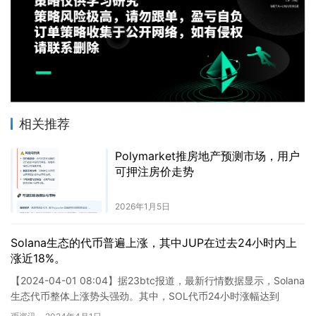
相关推荐
Polymarket推房地产预测市场，用户
可押注房价走势
2026年1月5日
Solana生态的代币普遍上涨，其中JUP在过去24小时内上
涨近18%。
【2024-04-01 08:04】据23btc报道，最新行情数据显示，Solana
生态代币整体上涨势头强劲。其中，SOL代币24小时涨幅达到
4.01%，目前报价202.78美元；…