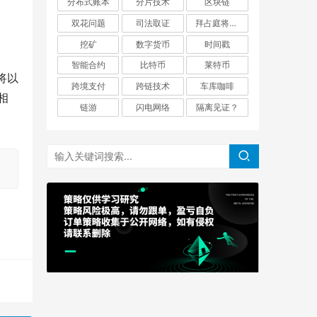
分布式账本
分片技术
区块链
双花问题
司法取证
拜占庭将军问题
挖矿
数字货币
时间戳
智能合约
比特币
莱特币
项将以
跨境支付
跨链技术
车库咖啡
相
链游
闪电网络
隔离见证？