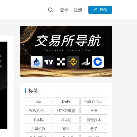
登录
注册
投稿
标签
btc
DeFi
PoS共识机制
PoW共识机制
UTXO模型
V神
中本聪
以太坊
侧链技术
共识机制
减半
分叉