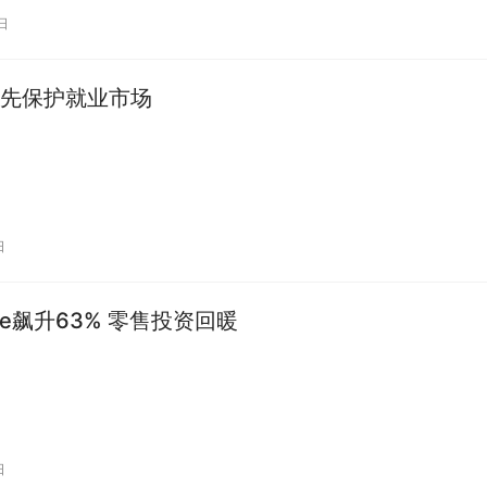
即…
日
先保护就业市场
日
ase飙升63% 零售投资回暖
日