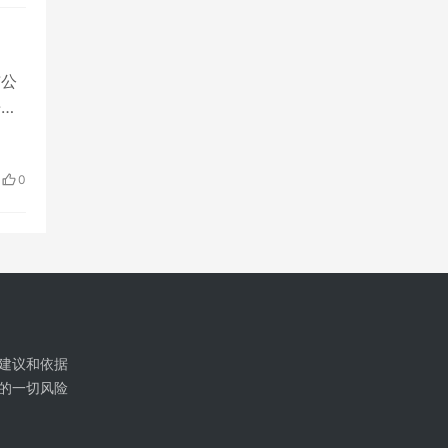
布公
倍
0
建议和依据
的一切风险