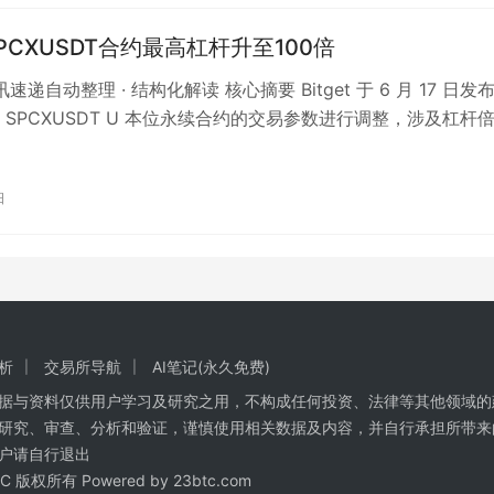
t SPCXUSDT合约最高杠杆升至100倍
讯速递自动整理 · 结构化解读 核心摘要 Bitget 于 6 月 17 日发
 SPCXUSDT U 本位永续合约的交易参数进行调整，涉及杠杆
日
析
交易所导航
AI笔记(永久免费)
数据与资料仅供用户学习及研究之用，不构成任何投资、法律等其他领域的
研究、审查、分析和验证，谨慎使用相关数据及内容，并自行承担所带来
户请自行退出
BTC 版权所有 Powered by
23btc.com