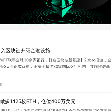
T引入区块链升级金融设施
WIFT联手全球30余家银行，打造区块链新基建】23btc报道，
头Swift正式宣布，正携手超过30家国际银行机构，共同推进基
布式账本系统设计。…
9日
做多1425枚ETH，仓位400万美元
押注以太坊！2倍杠杆狂扫1425枚ETH 仓位价值飙至400万美