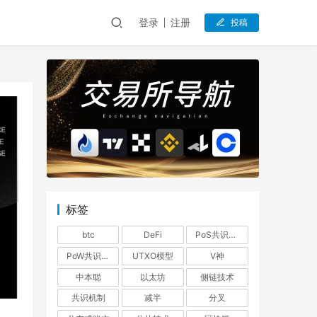
登录
注册
投稿
标签
btc
DeFi
PoS共识机制
PoW共识机制
UTXO模型
V神
中本聪
以太坊
侧链技术
共识机制
减半
分叉