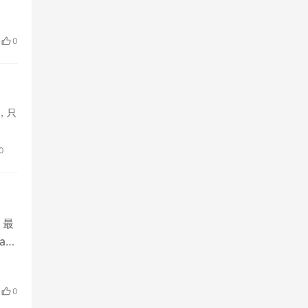
0
，只
0
：最
nt
0