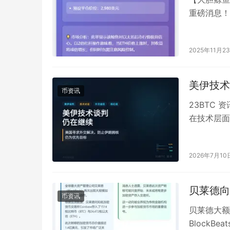
重磅消息！
HyperLiq
2025年11月2
美伊技术
币资讯
23BTC
在技术层面
一表态由新闻
2026年7月10
贝莱德向
币资讯
贝莱德大额加
BlockB