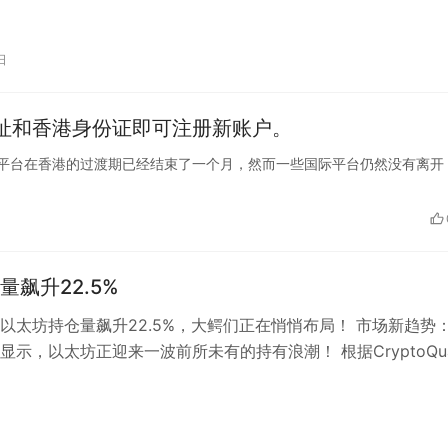
…
日
地址和香港身份证即可注册新账户。
虚拟资产交易平台在香港的过渡期已经结束了一个月，然而一些国际平台仍然没有离开
量飙升22.5%
以太坊持仓量飙升22.5%，大鳄们正在悄悄布局！ 市场新趋势
显示，以太坊正迎来一波前所未有的持有浪潮！ 根据CryptoQua
告： 🟢 3月…