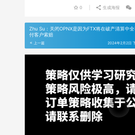
0
生成海报
Zhu Su：关闭OPNX是因为FTX将在破产清算中
付客户索赔
上一篇
2024年2月2日 下