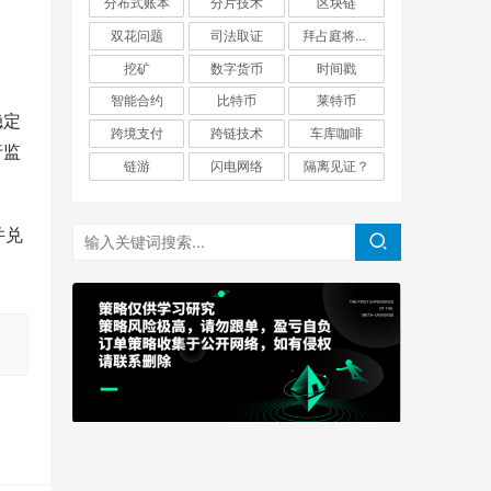
分布式账本
分片技术
区块链
双花问题
司法取证
拜占庭将军问题
挖矿
数字货币
时间戳
智能合约
比特币
莱特币
稳定
跨境支付
跨链技术
车库咖啡
行监
链游
闪电网络
隔离见证？
并兑