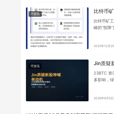
比特币矿
币资讯
比特币矿工
峻的“投降
络挖矿难度
2025年12月2
Jin质
币资讯
23BTC 
多影响，绿
幕巨鲸」代
2026年6月5日