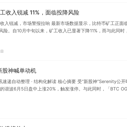
工收入锐减 11%，面临投降风险
收入锐减，市场警报拉响 最新市场数据显示，比特币矿工正面
”风险。自10月中旬以来，矿工收入已显著下降11%，而与此同时
却持续攀升，两者走势呈现…
0日
疑新股神喊单动机
资讯速递自动整理 · 结构化解读 核心摘要 受“新股神”Serenity公开
的谐波6月5日盘中上涨20%，触发涨停。与此同时，「BTC O
理人…