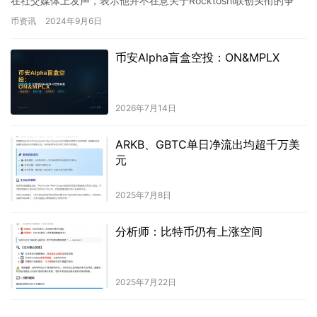
在社交媒体上发声，表示他并不在意关于Rocktoshi联创头衔的争
议，但私下与Rockto…
币资讯
2024年9月6日
币安Alpha盲盒空投：ON&MPLX
2026年7月14日
ARKB、GBTC单日净流出均超千万美
元
2025年7月8日
分析师：比特币仍有上涨空间
2025年7月22日