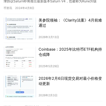
簿协议Saturn即将推出最新版本Saturn V4，也被称为Rune升级
这一次的升级将为用户带来更多的便利和可能性，为数字资
版。预计该版本将在比特币减半…
币资讯
2024年4月8日
产交易市场增添新的活力。敬请期待Saturn V4的上线，共
同见证数字资产交易的新篇章。
美参院领袖：《Clarity法案》4月前难
通过
2026年3月13日
Coinbase：2025年比特币ETF机构持
仓或降
2025年5月29日
2026年2月6日现货交易对最小价格变
动更新
2026年2月3日