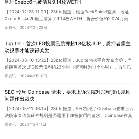
地址0xebc6已被清算9.14枚WETH
【2024-02-23 11:09】23btc报道，根据PeckShield监测，地址
0xebc6…4c2b最近清算了9.14枚WETH，折合价值约2.074万美
元。
币资讯
2024年2月23日
Jupiter：首次LFG投票已质押超1.8亿枚JUP，质押者需主
动投票才能获得奖励
【2024-03-10 15:22】23btc报道，Jupiter在X平台发布文称，当
前距离首次LFG投票仅剩约23小时（撰写时为11个小时），当前已
质押超过1.8亿枚JUP。Ju…
币资讯
2024年3月10日
SEC 驳斥 Coinbase 请求，要求上诉法院对加密货币规则
问题作出裁决。
【2024-05-11 06:15】23btc报道，SEC拒绝了Coinbase要求上诉
法院审查传统证券规则是否适用于加密货币的请求。Coinbase在其
申请中表示，希望上诉法院考…
币资讯
2024年5月11日