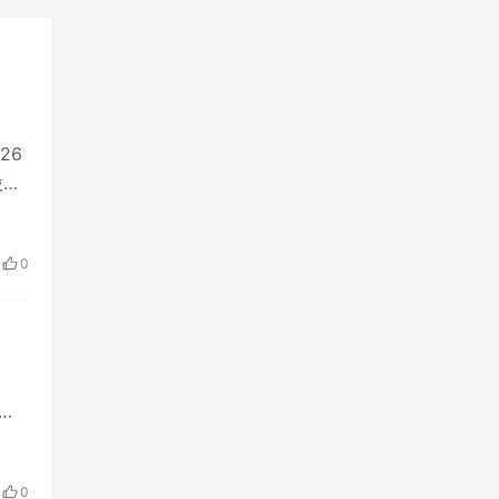
26
股一
0
）作
0