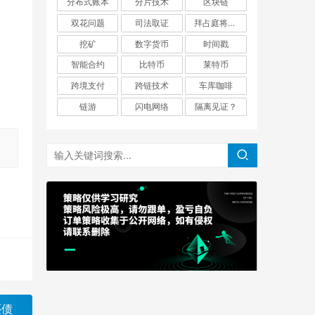
分布式账本
分片技术
区块链
双花问题
司法取证
拜占庭将军问题
挖矿
数字货币
时间戳
智能合约
比特币
莱特币
跨境支付
跨链技术
车库咖啡
链游
闪电网络
隔离见证？
还债