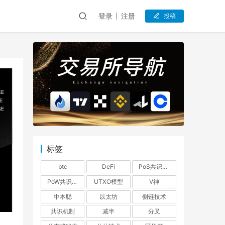
登录
注册
投稿
标签
btc
DeFi
PoS共识机制
PoW共识机制
UTXO模型
V神
中本聪
以太坊
侧链技术
共识机制
减半
分叉