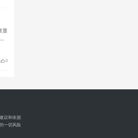
查显
经
0
建议和依据
的一切风险