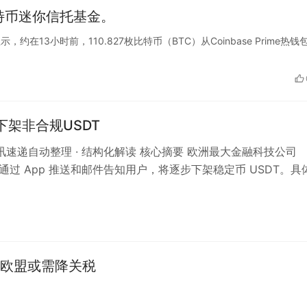
比特币迷你信托基金。
数据显示，约在13小时前，110.827枚比特币（BTC）从Coinbase Prime热钱
ut下架非合规USDT
 资讯速递自动整理 · 结构化解读 核心摘要 欧洲最大金融科技公司
t 已通过 App 推送和邮件告知用户，将逐步下架稳定币 USDT。具
7 月…
欧盟或需降关税