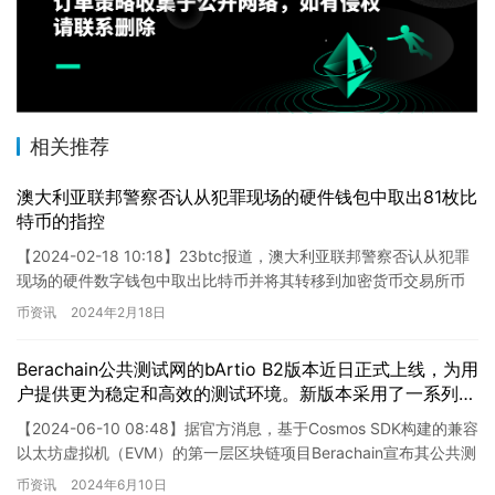
相关推荐
澳大利亚联邦警察否认从犯罪现场的硬件钱包中取出81枚比
特币的指控
【2024-02-18 10:18】23btc报道，澳大利亚联邦警察否认从犯罪
现场的硬件数字钱包中取出比特币并将其转移到加密货币交易所币
安的指控。最近的报告显示，澳大利亚警方在一次…
币资讯
2024年2月18日
Berachain公共测试网的bArtio B2版本近日正式上线，为用
户提供更为稳定和高效的测试环境。新版本采用了一系列优
化措施，致力于改进用户的体验和提升系统性能。比如，我
【2024-06-10 08:48】据官方消息，基于Cosmos SDK构建的兼容
们对系统进行了精心调整，使其更加稳定可靠，同时优化了
以太坊虚拟机（EVM）的第一层区块链项目Berachain宣布其公共测
用户界面，使其更加友好易用。此外，我们还对系统进行了
试网bArtio B2已正式…
币资讯
2024年6月10日
安全性的加强，并对敏感词进行了处理，确保用户信息的保