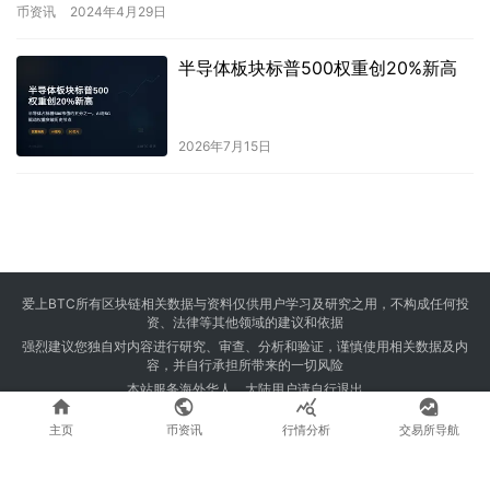
比特币，价值约360亿美元。…
币资讯
2024年4月29日
半导体板块标普500权重创20%新高
2026年7月15日
爱上BTC所有区块链相关数据与资料仅供用户学习及研究之用，不构成任何投
资、法律等其他领域的建议和依据
强烈建议您独自对内容进行研究、审查、分析和验证，谨慎使用相关数据及内
容，并自行承担所带来的一切风险
本站服务海外华人，大陆用户请自行退出




Copyright © 2024 爱上BTC 版权所有 Powered by
23btc.com
主页
币资讯
行情分析
交易所导航