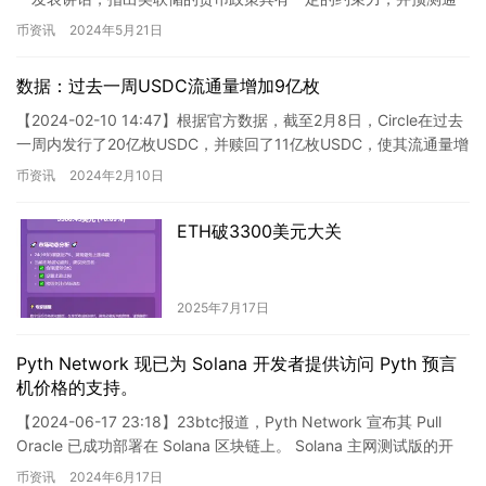
施。
胀率将朝着美联储所设定的2%目标回落，但这一…
币资讯
2024年5月21日
数据：过去一周USDC流通量增加9亿枚
【2024-02-10 14:47】根据官方数据，截至2月8日，Circle在过去
一周内发行了20亿枚USDC，并赎回了11亿枚USDC，使其流通量增
加了9亿枚。目前，USDC的总…
币资讯
2024年2月10日
ETH破3300美元大关
2025年7月17日
Pyth Network 现已为 Solana 开发者提供访问 Pyth 预言
机价格的支持。
【2024-06-17 23:18】23btc报道，Pyth Network 宣布其 Pull
Oracle 已成功部署在 Solana 区块链上。 Solana 主网测试版的开
发…
币资讯
2024年6月17日