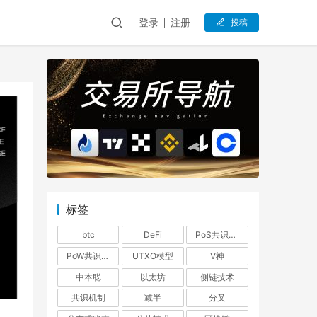
登录
注册
投稿
标签
btc
DeFi
PoS共识机制
PoW共识机制
UTXO模型
V神
中本聪
以太坊
侧链技术
共识机制
减半
分叉