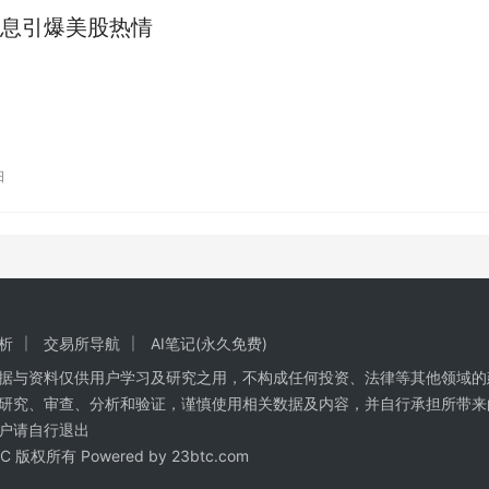
息引爆美股热情
日
析
交易所导航
AI笔记(永久免费)
数据与资料仅供用户学习及研究之用，不构成任何投资、法律等其他领域的
研究、审查、分析和验证，谨慎使用相关数据及内容，并自行承担所带来
户请自行退出
BTC 版权所有 Powered by
23btc.com