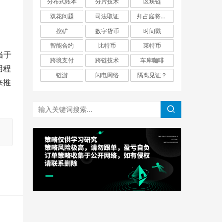
分布式账本
分片技术
区块链
双花问题
司法取证
拜占庭将军问题
挖矿
数字货币
时间戳
智能合约
比特币
莱特币
当于
跨境支付
跨链技术
车库咖啡
用程
链游
闪电网络
隔离见证？
来推