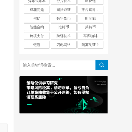
分布式账本
分片技术
区块链
双花问题
司法取证
拜占庭将军问题
挖矿
数字货币
时间戳
智能合约
比特币
莱特币
跨境支付
跨链技术
车库咖啡
链游
闪电网络
隔离见证？