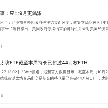
事：应比9月更鸽派
米兰：经济前景未因政府停摆结束而改变，政策立场应较9月更
理事米兰近日指出，美国政府停摆结束的可能性并未对美国经济
响。他强调，自9月以来公布的一…
1日
太坊ETF截至本周持仓已超过44万枚ETH。
10-27 13:02】23btc报道，最新官方数据显示，截至本周（10月2
德现货以太坊交易所交易基金的持仓量已突破44万枚ETH，达
06…
7日