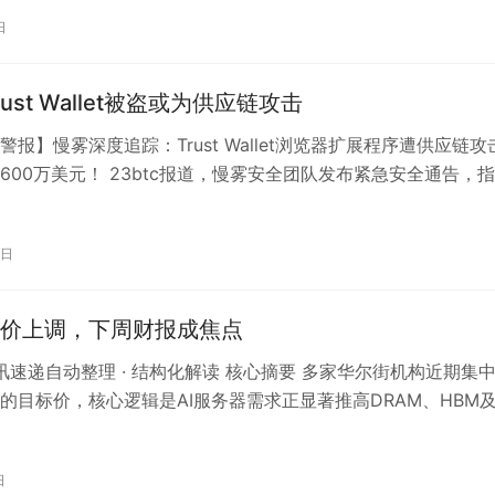
日
ust Wallet被盗或为供应链攻击
警报】慢雾深度追踪：Trust Wallet浏览器扩展程序遭供应链攻
600万美元！ 23btc报道，慢雾安全团队发布紧急安全通告，
e…
6日
价上调，下周财报成焦点
 资讯速递自动整理 · 结构化解读 核心摘要 多家华尔街机构近期集
的目标价，核心逻辑是AI服务器需求正显著推高DRAM、HBM
存储芯片的供需紧张…
日