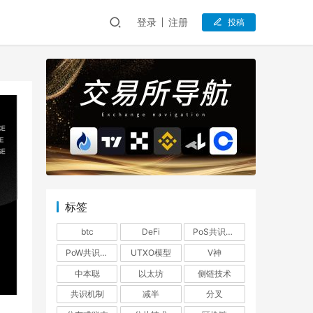
登录
注册
投稿
标签
btc
DeFi
PoS共识机制
PoW共识机制
UTXO模型
V神
中本聪
以太坊
侧链技术
共识机制
减半
分叉