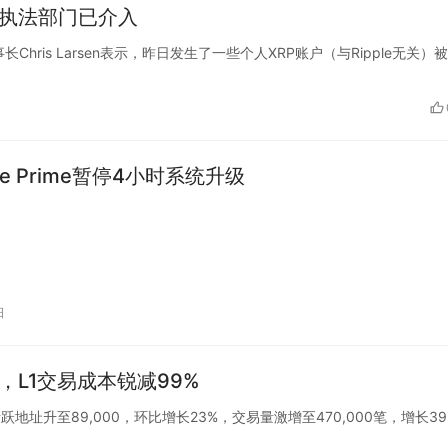
，执法部门已介入
行董事长Chris Larsen表示，昨日发生了一些个人XRP账户（与Ripple无关）
ase Prime暂停4小时系统升级
日
地，L1交易成本锐减99%
示，日均活跃地址升至89,000，环比增长23%，交易量激增至470,000笔，增长3