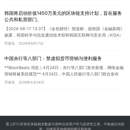
韩国将启动价值1450万美元的区块链支持计划，旨在服务
公共和私营部门。
【2024-06-17 13:37】《金色财经》报道称，据韩国《金融新闻》
披露，韩国科学与信息通信技术部和韩国互联网与安全局（KISA）
将联手推动2024年区块链支持计划。两个部门…
币资讯
2024年6月17日
中国央行等八部门：禁虚拟货币营销与便利服务
**BlockBeats 消息｜4月24日：央行等八部门发布新规，网络金融
营销将被系统规范** 4月24日，中国人民银行等八部门联合发布
《**金融产品网络营销管理办法**》，并明确…
币资讯
2026年4月24日
爱上BTC所有区块链相关数据与资料仅供用户学习及研究之用，不构成任何投
资、法律等其他领域的建议和依据