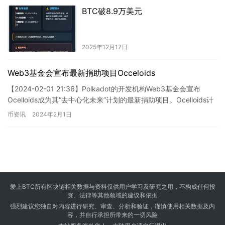
BTC破8.9万美元
2025年12月17日
Web3基金会宣布最新捐助项目Occeloids
【2024-02-01 21:36】Polkadot的开发机构Web3基金会宣布
Ocelloids成为其“去中心化未来”计划的最新捐助项目。Ocelloids计
划通过建立一个跨链监…
币资讯
2024年2月1日
爱上BTC所有区块链相关数据与资料仅供用户学习及研究之用，不构成任何投
资、法律等其他领域的建议和依据
强烈建议您独自对内容进行研究、审查、分析和验证，谨慎使用相关数据及内
容，并自行承担所带来的一切风险