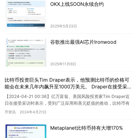
OKX上线SOON永续合约
2025年5月23日
谷歌推出最强AI芯片Ironwood
2025年11月6日
比特币投资巨头Tim Draper表示，他预测比特币的价格可
能会在未来几年内飙升至1000万美元。 Draper在接受采访
时表示，比特币对于全球金融体系具有革命性的影响力，它
【2024-04-21 00:36】亿万富翁、美国风险投资家Tim Draper近
不仅能够解决传统金融系统的不平等问题，还能够提供更安
日在接受采访时表示，受到广泛应用和美元贬值的推动，比特币有
全、更高效的交易方式。 他相信比特币会逐渐被广泛接
望达到1000万美元的价格。 这是一个非…
币资讯
2024年4月21日
受，并且会成为未来的主要货币形式。他认为，随着人们对
比特币和区块链技术的认可程度不断提高，其价格将会不断
上涨。 然而，Draper也指出，比特币等数字货币市场非常
Metaplanet比特币持有大增170%
波动，投资者需要具备风险意识，并做好长期投资的准备。