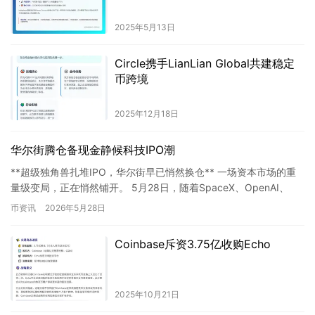
他的这一预测引发了广泛讨论，一些人认为这是一种过度乐
观的预测，而另一些人则认为比特币的潜力仍然巨大。 无
2025年5月13日
论如何，比特币的未来发展仍充满不确定性，投资者需要谨
慎考虑自己的投资策略。
Circle携手LianLian Global共建稳定
币跨境
2025年12月18日
华尔街腾仓备现金静候科技IPO潮
**超级独角兽扎堆IPO，华尔街早已悄然换仓** 一场资本市场的重
量级变局，正在悄然铺开。 5月28日，随着SpaceX、OpenAI、
Anthropic等超级独角兽相继传出美股I…
币资讯
2026年5月28日
Coinbase斥资3.75亿收购Echo
2025年10月21日