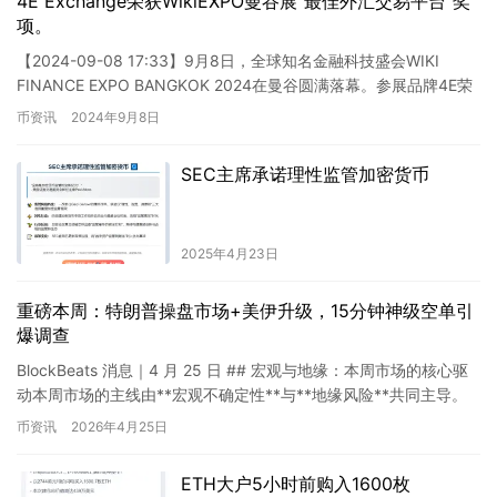
4E Exchange荣获WikiEXPO曼谷展“最佳外汇交易平台”奖
项。
【2024-09-08 17:33】9月8日，全球知名金融科技盛会WIKI
FINANCE EXPO BANGKOK 2024在曼谷圆满落幕。参展品牌4E荣
获“最佳外汇交易平台”奖…
币资讯
2024年9月8日
SEC主席承诺理性监管加密货币
2025年4月23日
重磅本周：特朗普操盘市场+美伊升级，15分钟神级空单引
爆调查
BlockBeats 消息｜4 月 25 日 ## 宏观与地缘：本周市场的核心驱
动本周市场的主线由**宏观不确定性**与**地缘风险**共同主导。
美伊博弈持续牵动**油价**与**…
币资讯
2026年4月25日
ETH大户5小时前购入1600枚