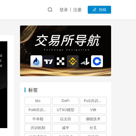
登录
注册
投稿
标签
btc
DeFi
PoS共识机制
PoW共识机制
UTXO模型
V神
中本聪
以太坊
侧链技术
共识机制
减半
分叉