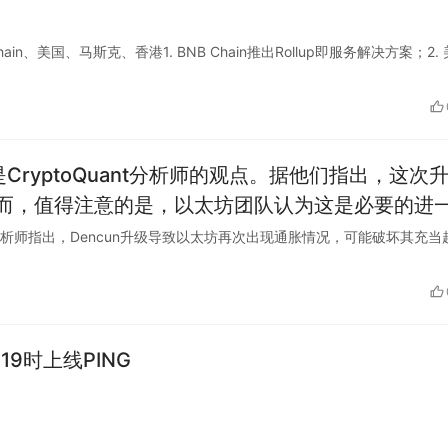
B Chain、美国、马斯克、香港1. BNB Chain推出Rollup即服务解决方案；2.
CryptoQuant分析师的观点。据他们指出，这次
而，值得注意的是，以太坊团队认为这是必要的进
的可扩展性和性能，以支持更多的应用和交易。这
toQuant分析师指出，Dencun升级导致以太坊再次出现通胀情况，可能破坏其充
测，随着市场对这些改进的认可，以太坊的价值有
来更大的发展机会。
19时上线PING