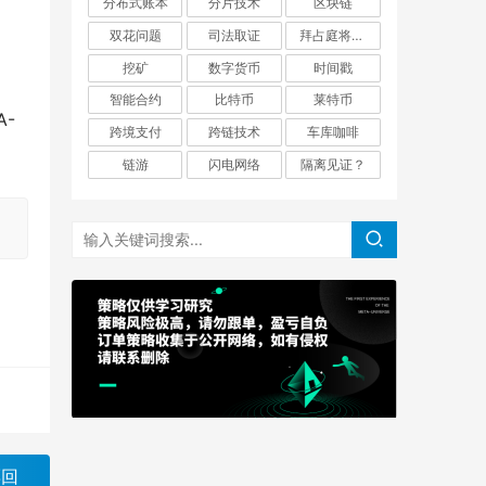
分布式账本
分片技术
区块链
双花问题
司法取证
拜占庭将军问题
挖矿
数字货币
时间戳
智能合约
比特币
莱特币
A-
跨境支付
跨链技术
车库咖啡
链游
闪电网络
隔离见证？
票回