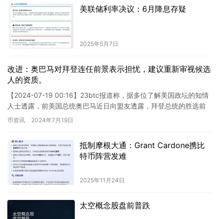
美联储利率决议：6月降息存疑
2025年5月7日
改进：奥巴马对拜登连任前景表示担忧，建议重新审视候选
人的资质。
【2024-07-19 00:16】23btc报道称，据多位了解美国政坛的知情
人士透露，前美国总统奥巴马近日向盟友透露，拜登总统的胜选前
景已大幅缩水，他认为拜登总统有必要认真评估自…
币资讯
2024年7月19日
抵制摩根大通：Grant Cardone携比
特币阵营发难
2025年11月24日
太空概念股盘前普跌