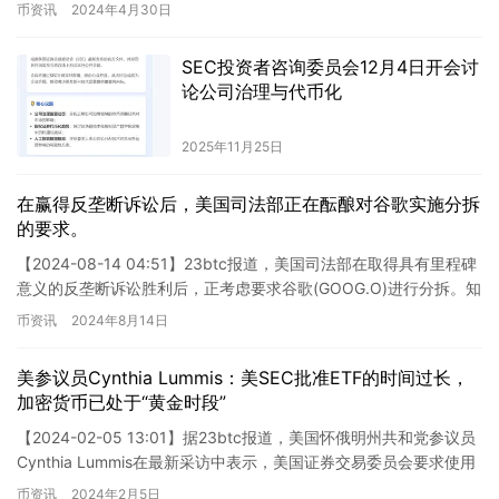
可投资最新上市的博时 HashKey …
币资讯
2024年4月30日
SEC投资者咨询委员会12月4日开会讨
论公司治理与代币化
2025年11月25日
在赢得反垄断诉讼后，美国司法部正在酝酿对谷歌实施分拆
的要求。
【2024-08-14 04:51】23btc报道，美国司法部在取得具有里程碑
意义的反垄断诉讼胜利后，正考虑要求谷歌(GOOG.O)进行分拆。知
情人士透露，如果司法部推进分拆计划，…
币资讯
2024年8月14日
美参议员Cynthia Lummis：美SEC批准ETF的时间过长，
加密货币已处于“黄金时段”
【2024-02-05 13:01】据23btc报道，美国怀俄明州共和党参议员
Cynthia Lummis在最新采访中表示，美国证券交易委员会要求使用
ETF方式投资比特币的发行人提…
币资讯
2024年2月5日