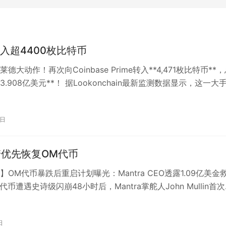
入超4400枚比特币
德大动作！再次向Coinbase Prime转入**4,471枚比特币**
3.908亿美元**！ 据Lookonchain最新监测数据显示，这一大
5日
诺优先恢复OM代币
】OM代币暴跌后重启计划曝光：Mantra CEO透露1.09亿美金
代币遭遇史诗级闪崩48小时后，Mantra掌舵人John Mullin首
日