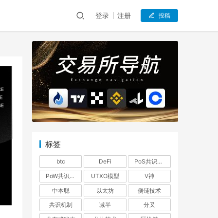
登录
注册
投稿
标签
btc
DeFi
PoS共识机制
PoW共识机制
UTXO模型
V神
中本聪
以太坊
侧链技术
共识机制
减半
分叉