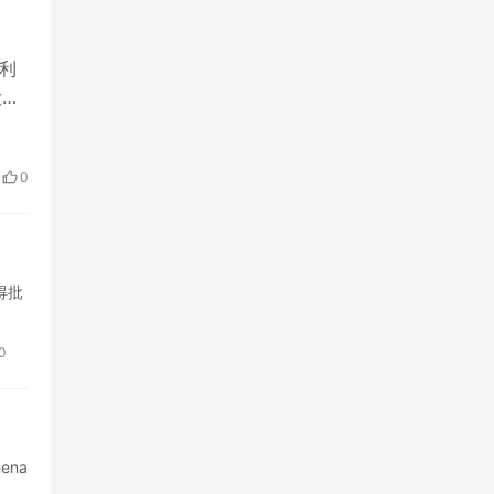
盈利
盘”
0
获得批
0
ena