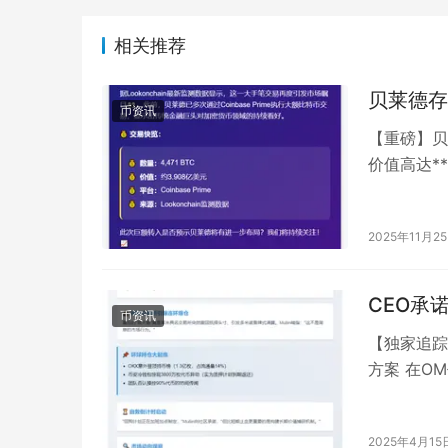
相关推荐
贝莱德存
币资讯
【重磅】贝莱
价值高达**
交…
2025年11月2
CEO承
币资讯
【独家追踪
方案 在OM
23btc…
2025年4月15