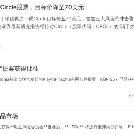
Circle股票，目标价降至70美元
｜瑞穗再次下调Circle目标价至70美元，警告三大风险恐冲击
穗证券最新研究报告维持对Circle（股票代码：CRCL）的“弱于大
目标股价从8…
5日
合并”提案获得批准
Finschia基金会联合发起的KlaytnFinschia主网合并提案（KGP-25）已经
商品市场
宣布：在获得**独立风险委员会**批准后，**USDe** 将进行抵押类型扩展。 Eth