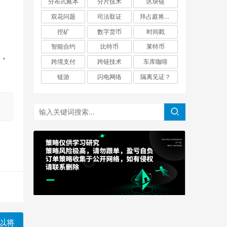
分布式账本
分片技术
区块链
双花问题
司法取证
拜占庭将军问题
挖矿
数字货币
时间戳
智能合约
比特币
莱特币
就，
跨境支付
跨链技术
车库咖啡
链游
闪电网络
隔离见证？
，以将