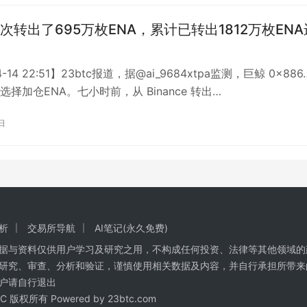
次转出了695万枚ENA，累计已转出1812万枚ENA
4-14 22:51】23btc报道，据@ai_9684xtpa监测，巨鲸 0x886
再次选择加仓ENA。七小时前，从 Binance 转出…
日
析
交易所导航
AI笔记(永久免费)
数据与资料仅供用户学习及研究之用，不构成任何投资、法律等其他领域的
研究、审查、分析和验证，谨慎使用相关数据及内容，并自行承担所带来
户请自行退出
BTC 版权所有 Powered by
23btc.com