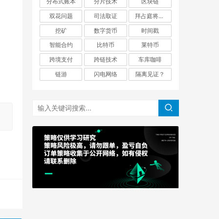
分布式账本
分片技术
区块链
双花问题
司法取证
拜占庭将军问题
挖矿
数字货币
时间戳
智能合约
比特币
莱特币
跨境支付
跨链技术
车库咖啡
链游
闪电网络
隔离见证？