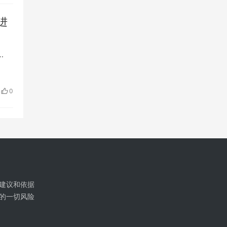
进
…
0
建议和依据
的一切风险