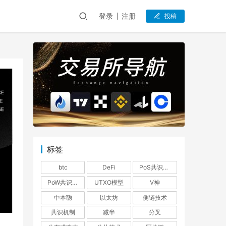
登录
注册
投稿
标签
btc
DeFi
PoS共识机制
PoW共识机制
UTXO模型
V神
中本聪
以太坊
侧链技术
共识机制
减半
分叉