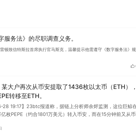
，全球股市短期波动不会…
字服务法》的尽职调查义务。
市场专员布雷顿致信特斯拉首席执行官马斯克，温馨提示他需遵守《数字服务法》
，据
EPE转移至ETH。
06-28 19:17】23btc报道称，据链上分析师余烬监测，这位巨鲸
4万亿枚PEPE（约合1801万美元）转入币安，而在15分钟前又从
日