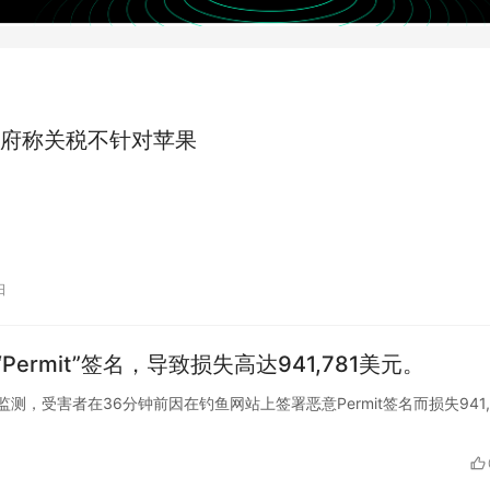
府称关税不针对苹果
日
rmit”签名，导致损失高达941,781美元。
niffer监测，受害者在36分钟前因在钓鱼网站上签署恶意Permit签名而损失941,