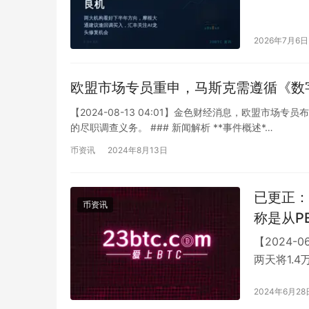
控股均认为
2026年7月6日
欧盟市场专员重申，马斯克需遵循《数
【2024-08-13 04:01】金色财经消息，欧盟
的尽职调查义务。 ### 新闻解析 **事件概述*…
币资讯
2024年8月13日
已更正： 某大户再次从币安提取了1436枚以太币（ETH）
币资讯
称是从P
【2024-
两天将1.
提出了1,4…
2024年6月28