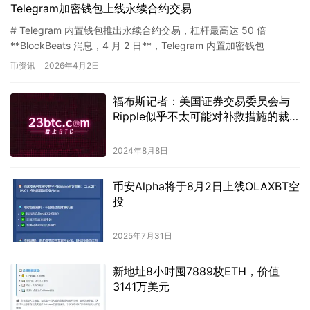
Telegram加密钱包上线永续合约交易
# Telegram 内置钱包推出永续合约交易，杠杆最高达 50 倍
**BlockBeats 消息，4 月 2 日**，Telegram 内置加密钱包
「Wallet in Tel…
币资讯
2026年4月2日
福布斯记者：美国证券交易委员会与
Ripple似乎不太可能对补救措施的裁
决提起上诉。
2024年8月8日
币安Alpha将于8月2日上线OLAXBT空
投
2025年7月31日
新地址8小时囤7889枚ETH，价值
3141万美元