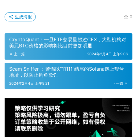
生成海报
0
CryptoQuant：一旦ETF交易量超过CEX，大型机构对
美元BTC价格的影响将比目前更加明显
上一篇
2024年2月4日 上午9:06
Scam Sniffer ：警惕以“11111”结尾的Solana链上靓号
地址，以防止钓鱼欺诈
2024年2月4日 上午9:21
下一篇