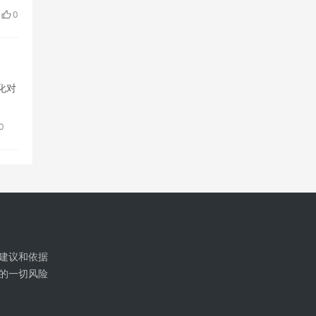
0
化对
0
建议和依据
的一切风险