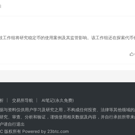
日
政府间金融科技工作组将研究稳定币的使用案例及其监管影响。该工作组还在探索代币
析
交易所导航
AI笔记(永久免费)
数据与资料仅供用户学习及研究之用，不构成任何投资、法律等其他领域的
研究、审查、分析和验证，谨慎使用相关数据及内容，并自行承担所带来
户请自行退出
BTC 版权所有 Powered by
23btc.com