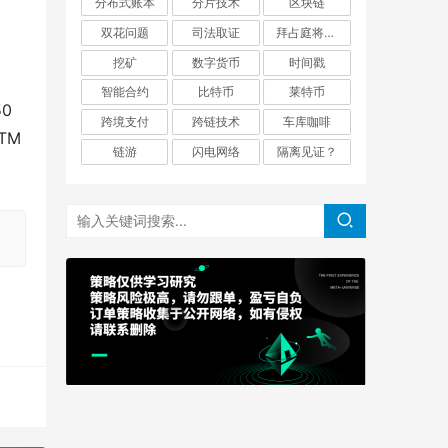
分布式账本
分片技术
区块链
双花问题
司法取证
拜占庭将军问题
挖矿
数字货币
时间戳
智能合约
比特币
莱特币
50
跨境支付
跨链技术
车库咖啡
TM
链游
闪电网络
隔离见证？