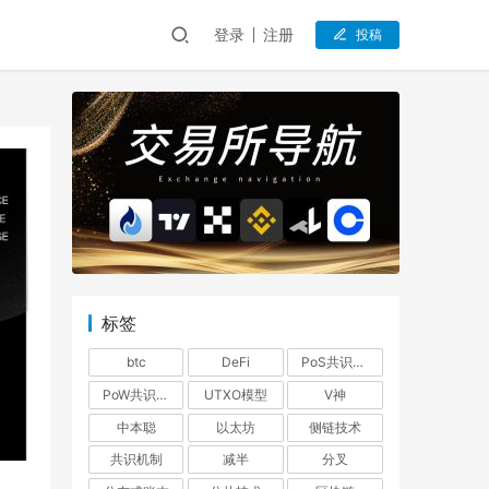
登录
注册
投稿
标签
btc
DeFi
PoS共识机制
PoW共识机制
UTXO模型
V神
中本聪
以太坊
侧链技术
共识机制
减半
分叉