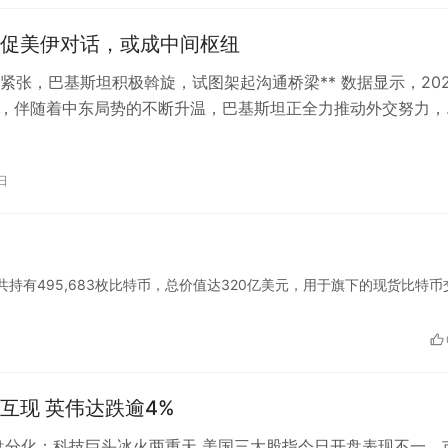
促美伊对话，或成中间枢纽
势紧张，巴基斯坦积极斡旋，试图架起沟通桥梁** 数据显示，202
日，伴随着中东局势的不断升温，巴基斯坦正全力推动外交努力，
伊朗之间搭建一座合作交流…
日
富达目前共持有495,683枚比特币，总价值达320亿美元，用于旗下的现货比特
互现 英伟达跌逾4%
开盘分化：科技巨头冰火两重天 美国三大股指今日开盘表现不一，