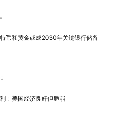
的 15 项停战要求中的…
0日
特币和黄金或成2030年关键银行储备
0日
利：美国经济良好但脆弱