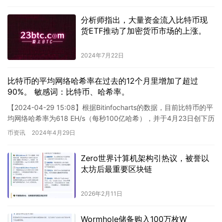
分析师指出，大量资金流入比特币现
货ETF推动了加密货币市场的上涨。
2024年7月22日
比特币的平均网络哈希率在过去的12个月里增加了超过
90%。 敏感词：比特币、哈希率。
【2024-04-29 15:08】根据Bitinfocharts的数据，目前比特币的平
均网络哈希率为618 EH/s（每秒100亿哈希），并于4月23日创下历
史新高，达到728 …
币资讯
2024年4月29日
Zero世界计算机架构引热议，被誉以
太坊后最重要区块链
2026年2月11日
Wormhole储备购入100万枚W