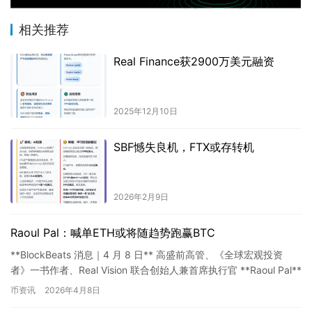
相关推荐
Real Finance获2900万美元融资
2025年12月10日
SBF憾失良机，FTX或存转机
2026年2月9日
Raoul Pal：喊单ETH或将随趋势跑赢BTC
**BlockBeats 消息｜4 月 8 日** 高盛前高管、《全球宏观投资
者》一书作者、Real Vision 联合创始人兼首席执行官 **Raoul Pal**
在社交媒体发…
币资讯
2026年4月8日