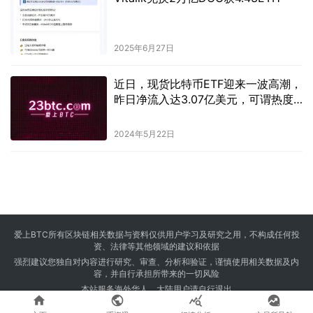
2025年6月27日
近日，现货比特币ETF迎来一波高潮，
昨日净流入达3.07亿美元，可谓热度
不减。
2024年5月22日
爱上BTC所有区块链相关数据与资料仅供用户学习及研究之用，不构成任何投
资、法律等其他领域的建议和依据
强烈建议您独自对内容进行研究、审查、分析和验证，谨慎使用相关数据及内
容，并自行承担所带来的一切风险
本站服务海外华人，大陆用户请自行退出




Copyright © 2024 爱上BTC 版权所有 Powered by
23btc.com