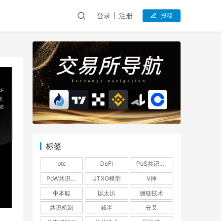
登录
注册
投稿
标签
btc
DeFi
PoS共识机制
PoW共识机制
UTXO模型
V神
中本聪
以太坊
侧链技术
共识机制
减半
分叉