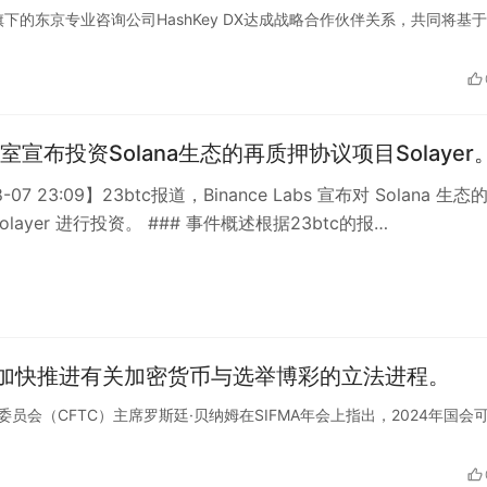
领先的加密货币交易所之一,这一合作有助于进一步提高
y Group旗下的东京专业咨询公司HashKey DX达成战略合作伙伴关系，共同将基于
就数字资产合规性、监管等方面进行深入合作,为用
室宣布投资Solana生态的再质押协议项目Solayer
8-07 23:09】23btc报道，Binance Labs 宣布对 Solana 生态
olayer 进行投资。 ### 事件概述根据23btc的报…
加快推进有关加密货币与选举博彩的立法进程。
货交易委员会（CFTC）主席罗斯廷·贝纳姆在SIFMA年会上指出，2024年国会