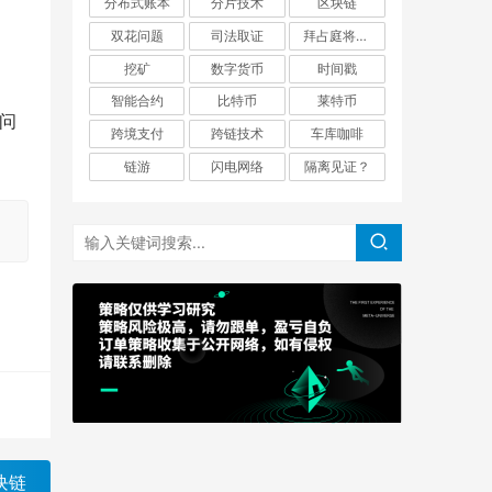
分布式账本
分片技术
区块链
双花问题
司法取证
拜占庭将军问题
挖矿
数字货币
时间戳
智能合约
比特币
莱特币
顿问
跨境支付
跨链技术
车库咖啡
链游
闪电网络
隔离见证？
块链