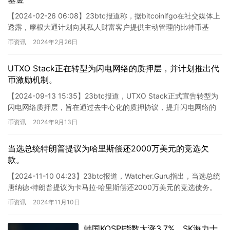
【2024-02-26 06:08】23btc报道称，据bitcoinlfgo在社交媒体上
透露，摩根大通计划向其私人财富客户提供主动管理的比特币基
金。
币资讯
2024年2月26日
UTXO Stack正在转型为闪电网络的质押层，并计划推出代
币激励机制。
【2024-09-13 15:35】23btc报道，UTXO Stack正式宣告转型为
闪电网络质押层，旨在通过去中心化的质押协议，提升闪电网络的
流动性与收益模型。同时，UTXO S…
币资讯
2024年9月13日
当选总统特朗普提议为哈里斯偿还2000万美元的竞选欠
款。
【2024-11-10 04:23】23btc报道，Watcher.Guru指出，当选总统
唐纳德·特朗普提议为卡马拉·哈里斯偿还2000万美元的竞选债务。
这一新闻涉及到美国政治和…
币资讯
2024年11月10日
韩国KOSPI指数大涨3.7%，SK海力士