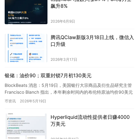
飙升8%
2026年6月9日
腾讯QClaw新版3月18日上线，微信入
口升级
2026年3月17日
银储：油价90；双重封锁7月初130美元
BlockBeats 消息：5月19日，美国银行大宗商品及衍生品研究主管
Francisco Blanch 指出，本年剩余时间内的布伦特原油均价90美元
已达行业峰。本报告透露，全球…
币资讯
2026年5月19日
Hyperliquid流动性提供者日赚4000
万美元