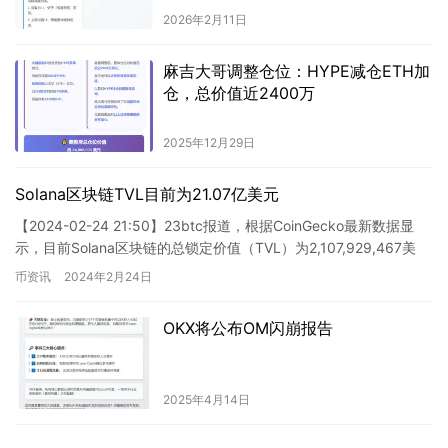
2026年2月11日
麻吉大哥调整仓位：HYPE减仓ETH加
仓，总价值近2400万
2025年12月29日
Solana区块链TVL目前为21.07亿美元
【2024-02-24 21:50】23btc报道，根据CoinGecko最新数据显
示，目前Solana区块链的总锁定价值（TVL）为2,107,929,467美
元，24小时内下跌…
币资讯
2024年2月24日
OKX将公布OM闪崩报告
2025年4月14日