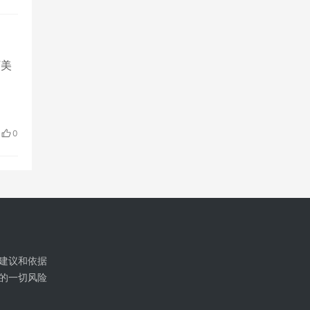
万美
0
建议和依据
的一切风险