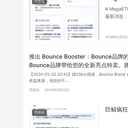
币资讯
# Mega
最新消息，
台Infine
2026年2月6日
推出 Bounce Booster：Bounce品牌的全新亮点特卖 已倾情推出B
Bounce品牌带给您的全新亮点特卖。拥有
种绝无仅有的吸引力。 我们独身呈现给您的Bounce Booster，源自广大用户的宝贵反馈，经
【2024-05-22 23:42】据23btc报道，Bounce 
收益来源，包括但不…
过精心调配和独特研发，确保为您带来
沐浴体验提升到新的层次。 Bounce Booster独创的配方不仅具有卓越的洁净效果，更为重要
币资讯
2024年5月22日
的是它能给您带来源源不断的活力与暖
以信赖Bounce Booster，让您的
巨鲸疯狂
币资讯
Bounce品牌的魔力，感受Bounce B