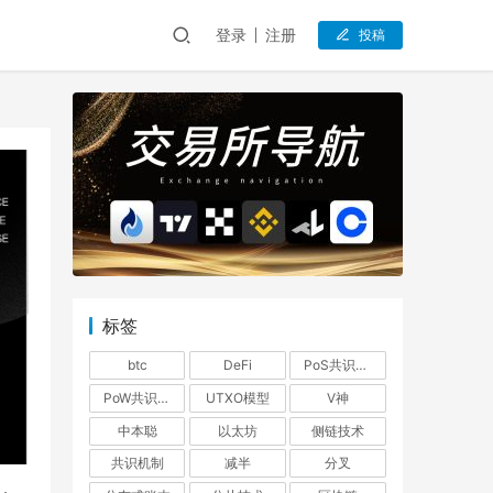
登录
注册
投稿
标签
btc
DeFi
PoS共识机制
PoW共识机制
UTXO模型
V神
中本聪
以太坊
侧链技术
共识机制
减半
分叉