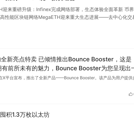
ETH迎来重磅升级：Infinex完成网络部署，生态体验全面革新 币
高性能区块链网络MegaETH迎来重大生态进展——去中心化交
x已成功…
ounce Booster，这是
前所未有的魅力，Bounce Booster为您呈现出
Brand 在X平台宣布，推出了全新产品——Bounce Booster。该产品为用户提
最佳产品体验。富含令人陶醉的原创配方，瞬间将
意。无论是繁忙的工作日还是愉悦的休闲时光，您
每一次沐浴都成为令人向往的妙不可言的体验。 近尝
囤积1.3万枚以太坊
ooster带给您的全新沐浴盛宴吧！