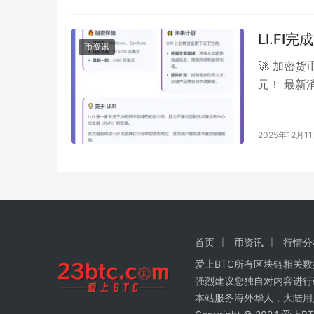
LI.FI
币资讯
🚀 加密货
元！ 最新消
**Mu…
2025年12月1
首页
币资讯
行情分
爱上BTC所有区块链相关
强烈建议您独自对内容进行
本站服务海外华人，大陆用