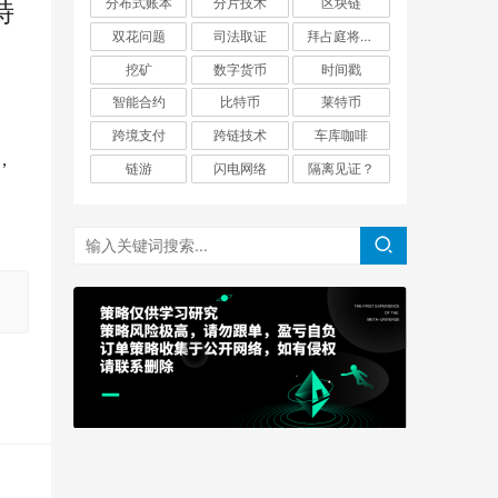
分布式账本
分片技术
区块链
特
双花问题
司法取证
拜占庭将军问题
挖矿
数字货币
时间戳
智能合约
比特币
莱特币
跨境支付
跨链技术
车库咖啡
，
链游
闪电网络
隔离见证？