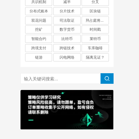
共识机制
减半
分叉
分布式账本
分片技术
区块链
双花问题
司法取证
拜占庭将军问题
挖矿
数字货币
时间戳
智能合约
比特币
莱特币
跨境支付
跨链技术
车库咖啡
链游
闪电网络
隔离见证？