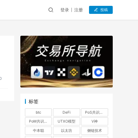
登录
注册
投稿
0
标签
btc
DeFi
PoS共识机制
PoW共识机制
UTXO模型
V神
中本聪
以太坊
侧链技术