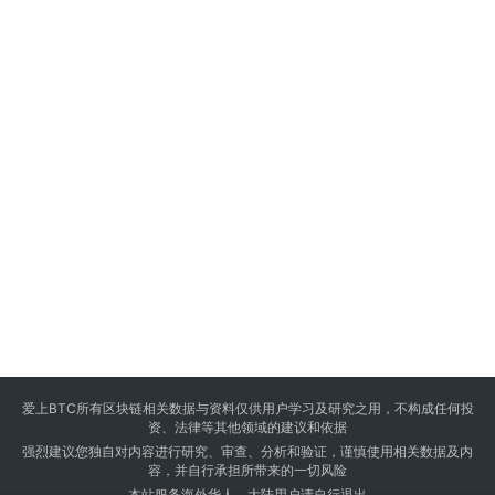
爱上BTC所有区块链相关数据与资料仅供用户学习及研究之用，不构成任何投
资、法律等其他领域的建议和依据
强烈建议您独自对内容进行研究、审查、分析和验证，谨慎使用相关数据及内
容，并自行承担所带来的一切风险
本站服务海外华人，大陆用户请自行退出