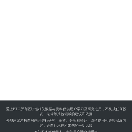
爱上BTC所有区块链相关数据与资料仅供用户学习及研究之用，不构成任何投
资、法律等其他领域的建议和依据
强烈建议您独自对内容进行研究、审查、分析和验证，谨慎使用相关数据及内
容，并自行承担所带来的一切风险
本站服务海外华人，大陆用户请自行退出