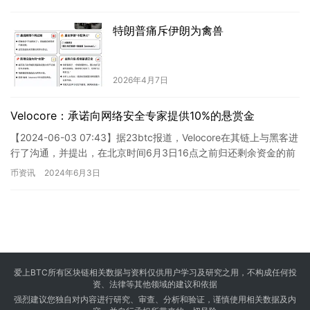
特朗普痛斥伊朗为禽兽
2026年4月7日
Velocore：承诺向网络安全专家提供10%的悬赏金
【2024-06-03 07:43】据23btc报道，Velocore在其链上与黑客进
行了沟通，并提出，在北京时间6月3日16点之前归还剩余资金的前
提下，愿意给予黑客10%的白帽赏…
币资讯
2024年6月3日
爱上BTC所有区块链相关数据与资料仅供用户学习及研究之用，不构成任何投
资、法律等其他领域的建议和依据
强烈建议您独自对内容进行研究、审查、分析和验证，谨慎使用相关数据及内