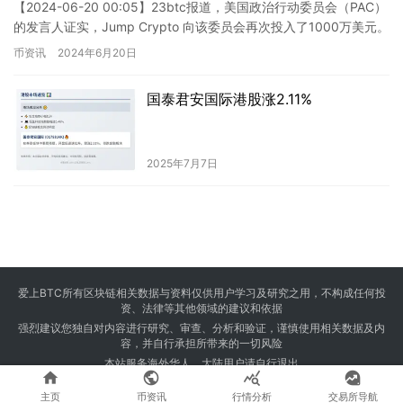
【2024-06-20 00:05】23btc报道，美国政治行动委员会（PAC）
的发言人证实，Jump Crypto 向该委员会再次投入了1000万美元。
该委员会正在努力争取更多支…
币资讯
2024年6月20日
国泰君安国际港股涨2.11%
2025年7月7日
爱上BTC所有区块链相关数据与资料仅供用户学习及研究之用，不构成任何投
资、法律等其他领域的建议和依据
强烈建议您独自对内容进行研究、审查、分析和验证，谨慎使用相关数据及内
容，并自行承担所带来的一切风险
本站服务海外华人，大陆用户请自行退出




Copyright © 2024 爱上BTC 版权所有 Powered by
23btc.com
主页
币资讯
行情分析
交易所导航