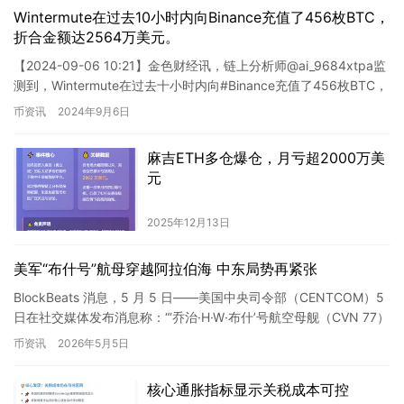
Wintermute在过去10小时内向Binance充值了456枚BTC，
折合金额达2564万美元。
【2024-09-06 10:21】金色财经讯，链上分析师@ai_9684xtpa监
测到，Wintermute在过去十小时内向#Binance充值了456枚BTC，
价值约2564万…
币资讯
2024年9月6日
麻吉ETH多仓爆仓，月亏超2000万美
元
2025年12月13日
美军“布什号”航母穿越阿拉伯海 中东局势再紧张
BlockBeats 消息，5 月 5 日——美国中央司令部（CENTCOM）5
日在社交媒体发布消息称：“‘乔治·H·W·布什’号航空母舰（CVN 77）
正在穿越阿拉伯海”。 报…
币资讯
2026年5月5日
核心通胀指标显示关税成本可控