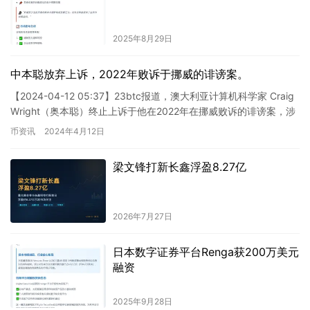
2025年8月29日
中本聪放弃上诉，2022年败诉于挪威的诽谤案。
【2024-04-12 05:37】23btc报道，澳大利亚计算机科学家 Craig
Wright（奥本聪）终止上诉于他在2022年在挪威败诉的诽谤案，涉
及他声称自己是比特币匿名创…
币资讯
2024年4月12日
梁文锋打新长鑫浮盈8.27亿
2026年7月27日
日本数字证券平台Renga获200万美元
融资
2025年9月28日