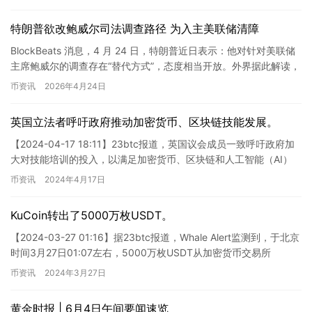
特朗普欲改鲍威尔司法调查路径 为入主美联储清障
BlockBeats 消息，4 月 24 日，特朗普近日表示：他对针对美联储
主席鲍威尔的调查存在“替代方式”，态度相当开放。外界据此解读，
这或许是在缓解当前美联储主席提名的僵局，并…
币资讯
2026年4月24日
英国立法者呼吁政府推动加密货币、区块链技能发展。
【2024-04-17 18:11】23btc报道，英国议会成员一致呼吁政府加
大对技能培训的投入，以满足加密货币、区块链和人工智能（AI）
行业的就业需求。周二主持该主题辩论的国会议…
币资讯
2024年4月17日
KuCoin转出了5000万枚USDT。
【2024-03-27 01:16】据23btc报道，Whale Alert监测到，于北京
时间3月27日01:07左右，5000万枚USDT从加密货币交易所
KuCoin转出，流入以…
币资讯
2024年3月27日
黄金时报 | 6月4日午间要闻速览