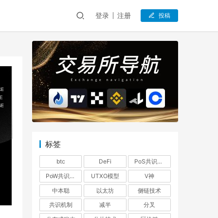
登录
注册
投稿
标签
btc
DeFi
PoS共识机制
PoW共识机制
UTXO模型
V神
中本聪
以太坊
侧链技术
共识机制
减半
分叉