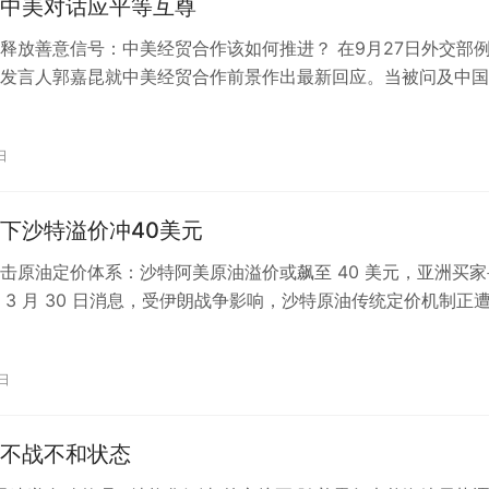
中美对话应平等互尊
释放善意信号：中美经贸合作该如何推进？ 在9月27日外交部
发言人郭嘉昆就中美经贸合作前景作出最新回应。当被问及中国
达希望与波音公司持续合作的表态…
日
下沙特溢价冲40美元
击原油定价体系：沙特阿美原油溢价或飙至 40 美元，亚洲买家
 3 月 30 日消息，受伊朗战争影响，沙特原油传统定价机制正
随着国际油价快速攀升，…
0日
不战不和状态