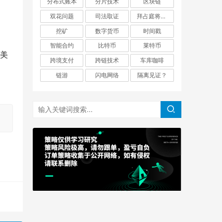
分布式账本
分片技术
区块链
双花问题
司法取证
拜占庭将军问题
挖矿
数字货币
时间戳
智能合约
比特币
莱特币
亿美
跨境支付
跨链技术
车库咖啡
链游
闪电网络
隔离见证？