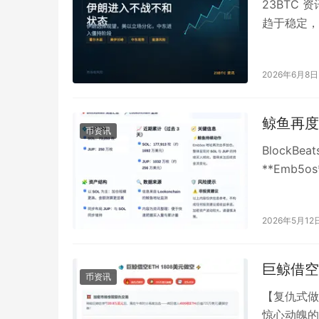
23BTC
趋于稳定，
安全问题讲
2026年6月8日
鲸鱼再度加
币资讯
BlockBea
**Emb5o
2026年5月12
巨鲸借空E
币资讯
【复仇式做
惊心动魄的