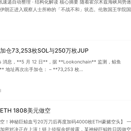
 资讯速递自动整理 · 结构化解读 核心摘要 随着霍尔木兹海峡局势
伊朗正进入观察人士所称的「不战不和」状态。伦敦国王学院国
师平福德分析指出，伊朗…
仓73,253枚SOL与250万枚JUP
ts 消息，**5 月 12 日**，据 **Lookonchain** 监测，鲸鱼
s** 地址再次出手加仓： – **73,253 枚…
日
TH 1808美元做空
空！神秘巨鲸血亏20万刀后再度加码4000枚ETH豪赌空头】 
加密对决正在上演！链上侦探余烬披露，某神秘巨鲸昨日因做空