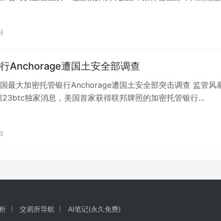
20.8万美元亏损后，竟在午…
日
行Anchorage遭国土安全部调查
国最大加密托管银行Anchorage遭国土安全部突击调查 监管风
据23btc独家消息，美国首家获得联邦牌照的加密托管银行
 Digital突…
日
析
交易所导航
AI笔记(永久免费)