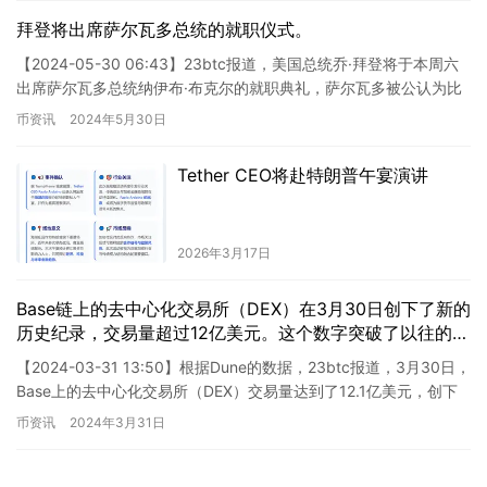
拜登将出席萨尔瓦多总统的就职仪式。
【2024-05-30 06:43】23btc报道，美国总统乔·拜登将于本周六
出席萨尔瓦多总统纳伊布·布克尔的就职典礼，萨尔瓦多被公认为比
特币之国。 这一消息对加密货币行业有着重大…
币资讯
2024年5月30日
Tether CEO将赴特朗普午宴演讲
2026年3月17日
Base链上的去中心化交易所（DEX）在3月30日创下了新的
历史纪录，交易量超过12亿美元。这个数字突破了以往的记
录，显示了用户对Base链上DEX的强烈需求。这一成就标
【2024-03-31 13:50】根据Dune的数据，23btc报道，3月30日，
志着Base链在去中心化金融领域的巨大潜力和市场影响
Base上的去中心化交易所（DEX）交易量达到了12.1亿美元，创下
力。通过提供安全、高效和可信赖的交易环境，Base链上
历史新高，较前一天的9.95…
币资讯
2024年3月31日
的DEX已经成为用户进行数字资产交易的首选平台。 此次
交易量达到了惊人的12亿美元，进一步证明了Base链上
DEX的流动性和用户参与度的增加。用户通过Base链上的